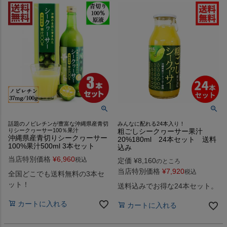
話題のノビレチンが豊富な沖縄県産青切
みんなに配れる24本入り！
りシークヮーサー100％果汁
粗ごしシークヮーサー果汁
沖縄県産青切りシークヮーサー
20%180ml 24本セット 送料
100%果汁500ml 3本セット
込み
当店特別価格
¥
6,960
税込
定価
¥
8,160
のところ
当店特別価格
¥
7,920
税込
全国どこでも送料無料の3本セ
ット！
送料込みでお得な24本セット。
カートに入れる
カートに入れる