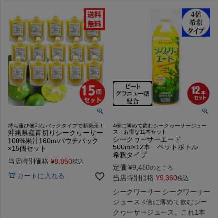
持ち運び便利なパックタイプで新発売！
4倍に薄めて飲むシークヮーサージュー
沖縄県産青切りシークヮーサー
ス！お得な12本セット
シークヮーサーエード
100%果汁160mlパウチパック
500ml×12本 ペットボトル
×15個セット
希釈タイプ
当店特別価格
¥
8,850
税込
定価
¥
9,480
のところ
カートに入れる
当店特別価格
¥
9,360
税込
シークワーサー シークワーサー
ジュース 4倍に薄めて飲むシー
クヮーサージュース。これ1本