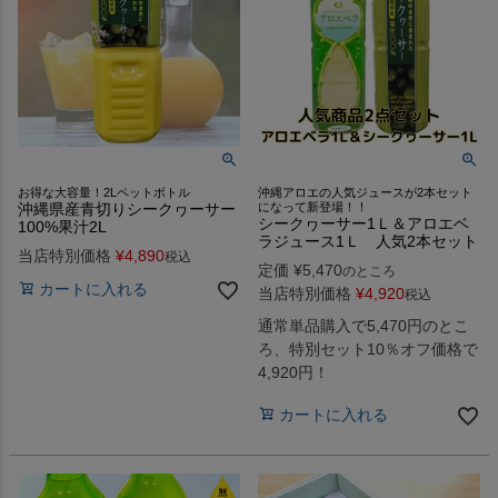
お得な大容量！2Lペットボトル
沖縄アロエの人気ジュースが2本セット
沖縄県産青切りシークヮーサー
になって新登場！！
シークヮーサー1Ｌ＆アロエベ
100%果汁2L
ラジュース1Ｌ 人気2本セット
当店特別価格
¥
4,890
税込
定価
¥
5,470
のところ
カートに入れる
当店特別価格
¥
4,920
税込
通常単品購入で5,470円のとこ
ろ、特別セット10％オフ価格で
4,920円！
カートに入れる