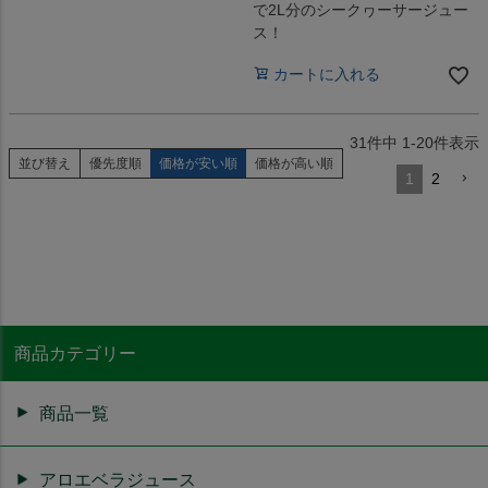
で2L分のシークヮーサージュー
ス！
カートに入れる
31
件中
1
-
20
件表示
並び替え
優先度順
価格が安い順
価格が高い順
1
2
商品カテゴリー
商品一覧
アロエベラジュース