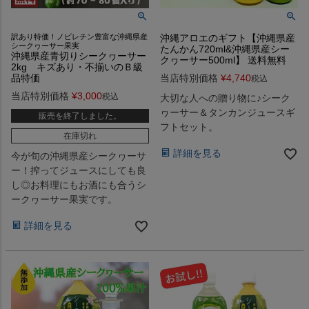
訳あり特価！ノビレチン豊富な沖縄県産
沖縄アロエのギフト【沖縄県産
シークヮーサー果実
たんかん720ml&沖縄県産シー
沖縄県産青切りシークヮーサー
クヮーサー500ml】 送料無料
2kg キズあり・不揃いのＢ級
品特価
当店特別価格
¥
4,740
税込
当店特別価格
¥
3,000
税込
大切な人への贈り物に♪シーク
ヮーサー＆タンカンジュースギ
販売を終了しました。
フトセット。
在庫切れ
詳細を見る
今が旬の沖縄県産シークヮーサ
ー！搾ってジュースにしても良
し◎お料理にもお酒にも合うシ
ークヮーサー果実です。
詳細を見る