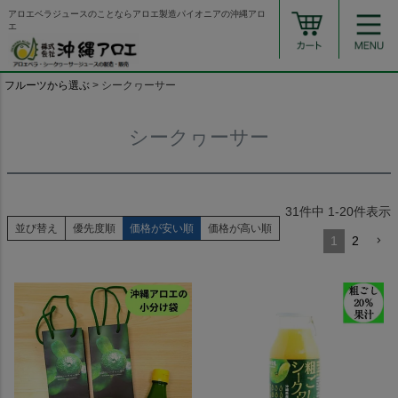
アロエベラジュースのことならアロエ製造パイオニアの沖縄アロ
エ
フルーツから選ぶ
シークヮーサー
シークヮーサー
31
件中
1
-
20
件表示
並び替え
優先度順
価格が安い順
価格が高い順
1
2