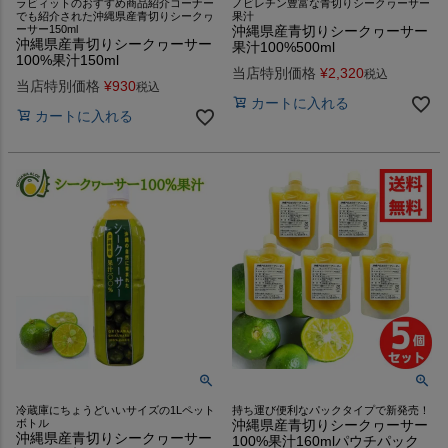
ラビィットのおすすめ商品紹介コーナー
ノビレチン豊富な青切りシークヮーサー
でも紹介された沖縄県産青切りシークヮ
果汁
ーサー150ml
沖縄県産青切りシークヮーサー
沖縄県産青切りシークヮーサー
果汁100%500ml
100%果汁150ml
当店特別価格
¥
2,320
税込
当店特別価格
¥
930
税込
カートに入れる
カートに入れる
冷蔵庫にちょうどいいサイズの1Lペット
持ち運び便利なパックタイプで新発売！
ボトル
沖縄県産青切りシークヮーサー
沖縄県産青切りシークヮーサー
100%果汁160mlパウチパック