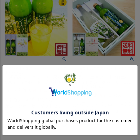
送料無料！人気のシークヮーサーがギフ
いつまでも元気で若々しく！喜ぶギフト
トセットに。
セット
沖縄県産シークヮーサー果汁
沖縄アロエギフト【アロエベラ
500ｍｌ2本セット 送料無料
720ｍｌ＆シークヮーサー500
ｍｌ】送料無料
当店特別価格
¥
5,440
税込
当店特別価格
¥
5,600
税込
大切な人への贈り物に♪沖縄県
お中元などの贈り物に♪沖縄県
産シークヮーサーギフトセッ
産健康飲料2本ギフトセット。
ト。
詳細を見る
詳細を見る