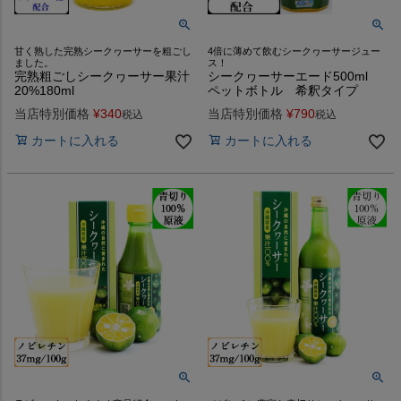
甘く熟した完熟シークヮーサーを粗ごし
4倍に薄めて飲むシークヮーサージュー
ました。
ス！
完熟粗ごしシークヮーサー果汁
シークヮーサーエード500ml
20%180ml
ペットボトル 希釈タイプ
当店特別価格
¥
340
当店特別価格
¥
790
税込
税込
カートに入れる
カートに入れる