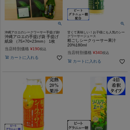
沖縄アロエのシークワーサー手提げ袋l
甘くて美味しい！お子様にも人気のシー
沖縄アロエの手提げ袋 手提げ
クワーサージュース
粗ごしシークヮーサー果汁
紙袋 （75×70×23mm） 1枚
20%180ml
当店特別価格
¥
190
税込
当店特別価格
¥
340
税込
カートに入れる
カートに入れる