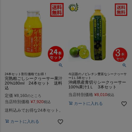
24本セット割引価格でお得！
今話題のノビレチン豊富なシークヮーサ
完熟粗ごしシークヮーサー果汁
ー1Ｌ3本セット
沖縄県産青切りシークヮーサー
20%180ml 24本セット 送料
100%果汁1Ｌ 3本セット
込
当店特別価格
¥
8,010
税込
定価
¥
8,160
のところ
当店特別価格
¥
7,920
税込
カートに入れる
送料込みでお得な24本セット。
カートに入れる