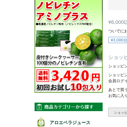
¥6,0
ついでに
¥3,00
ショッ
ショッピ
ショッピ
会員ログ
あとで買
お気に入
ショッ
アロエベラジュース