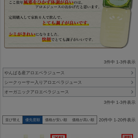
3
件中
1
-
3
件表示
やんばる産アロエベラジュース
シークヮーサー入りアロエベラジュース
オーガニックアロエベラジュース
3
件中
1
-
3
件表示
20
件中
1
-
20
件表示
並び替え
優先度順
価格が安い順
価格が高い順