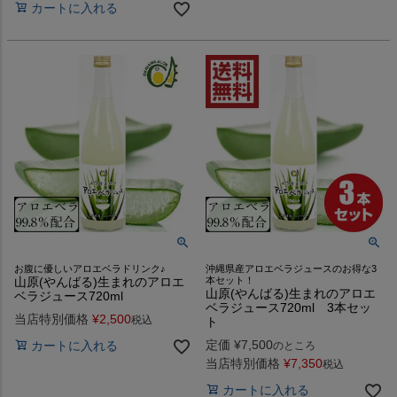
カートに入れる
お腹に優しいアロエベラドリンク♪
沖縄県産アロエベラジュースのお得な3
山原(やんばる)生まれのアロエ
本セット！
山原(やんばる)生まれのアロエ
ベラジュース720ml
ベラジュース720ml 3本セッ
当店特別価格
¥
2,500
税込
ト
定価
¥
7,500
カートに入れる
のところ
当店特別価格
¥
7,350
税込
カートに入れる