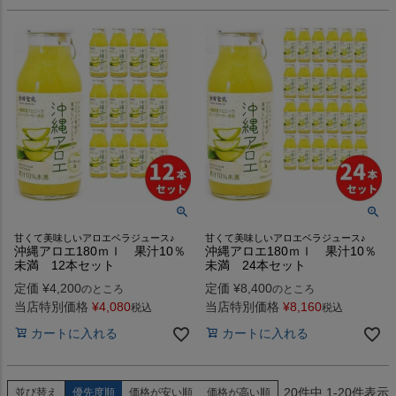
甘くて美味しいアロエベラジュース♪
甘くて美味しいアロエベラジュース♪
沖縄アロエ180ｍｌ 果汁10％
沖縄アロエ180ｍｌ 果汁10％
未満 12本セット
未満 24本セット
定価
¥
4,200
定価
¥
8,400
のところ
のところ
当店特別価格
¥
4,080
当店特別価格
¥
8,160
税込
税込
カートに入れる
カートに入れる
20
件中
1
-
20
件表示
並び替え
優先度順
価格が安い順
価格が高い順