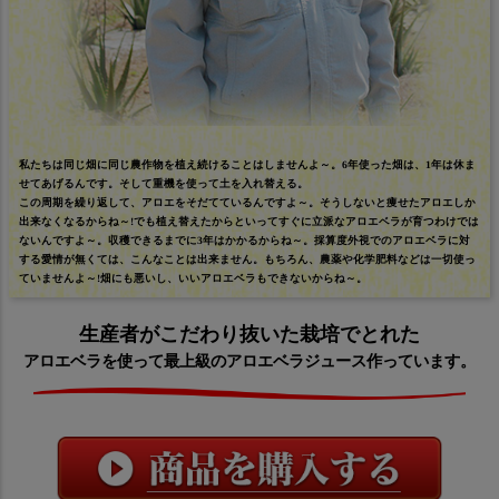
私たちは同じ畑に同じ農作物を植え続けることはしませんよ～。6年使った畑は、1年は休ま
せてあげるんです。そして重機を使って土を入れ替える。
この周期を繰り返して、アロエをそだてているんですよ～。そうしないと痩せたアロエしか
出来なくなるからね～!でも植え替えたからといってすぐに立派なアロエベラが育つわけでは
ないんですよ～。収穫できるまでに3年はかかるからね～。採算度外視でのアロエベラに対
する愛情が無くては、こんなことは出来ません。もちろん、農薬や化学肥料などは一切使っ
ていませんよ～!畑にも悪いし、いいアロエベラもできないからね～。
生産者がこだわり抜いた栽培でとれた
アロエベラを使って最上級のアロエベラジュース作っています。