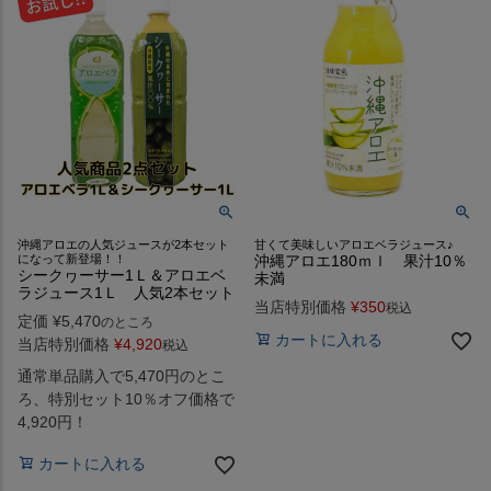
沖縄アロエの人気ジュースが2本セット
甘くて美味しいアロエベラジュース♪
になって新登場！！
沖縄アロエ180ｍｌ 果汁10％
シークヮーサー1Ｌ＆アロエベ
未満
ラジュース1Ｌ 人気2本セット
当店特別価格
¥
350
税込
定価
¥
5,470
のところ
カートに入れる
当店特別価格
¥
4,920
税込
通常単品購入で5,470円のとこ
ろ、特別セット10％オフ価格で
4,920円！
カートに入れる