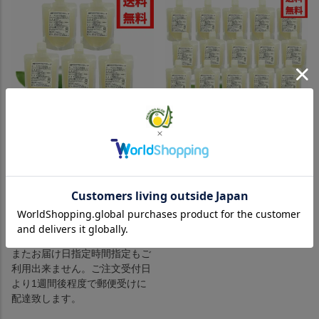
持ち運び便利なパックタイプで新発売。
持ち運び便利なパックタイプで新発売！
【送料無料】沖縄県産アロエベ
【送料無料】沖縄県産アロエベ
ラ パック150ml×5個セット
ラ パック150ml×15個セット
当店特別価格
¥
3,000
当店特別価格
¥
8,850
税込
税込
郵便受けへの投函ですので、代
カートに入れる
引き払いはご利用出来ません。
またお届け日指定時間指定もご
利用出来ません。ご注文受付日
より1週間後程度で郵便受けに
配達致します。