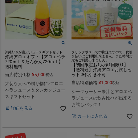
沖縄好きが喜ぶジュースギフトセット
クリックポストでの郵送ですので、代引
沖縄アロエギフト【アロエベラ
き払いはご利用出来ません。また時間指
定もご利用出来ません。
720ｍｌ＆たんかん720ｍｌ】
【初回限定お1人様1回限り】
送料無料
【送料込】沖縄アロエお試しセ
当店特別価格
¥
5,000
ット※代引き不可
税込
当店特別価格
¥
1,000
税込
大切な人への贈り物に♪アロエ
ベラジュース＆タンカンジュー
シークヮーサー果汁とアロエベ
スギフトセット。
ラジュースの飲み比べが出来る
お試しパック！
詳細を見る
カートに入れる