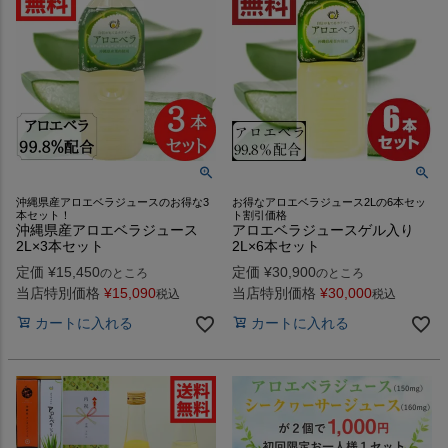
沖縄県産アロエベラジュースのお得な3
お得なアロエベラジュース2Lの6本セッ
本セット！
ト割引価格
沖縄県産アロエベラジュース
アロエベラジュースゲル入り
2L×3本セット
2L×6本セット
定価
¥
15,450
定価
¥
30,900
のところ
のところ
当店特別価格
¥
15,090
当店特別価格
¥
30,000
税込
税込
カートに入れる
カートに入れる