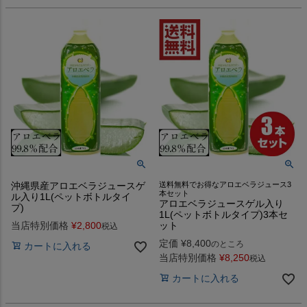
沖縄県産アロエベラジュースゲ
送料無料でお得なアロエベラジュース3
本セット
ル入り1L(ペットボトルタイ
アロエベラジュースゲル入り
プ)
1L(ペットボトルタイプ)3本セ
当店特別価格
¥
2,800
ット
税込
定価
¥
8,400
のところ
カートに入れる
当店特別価格
¥
8,250
税込
カートに入れる