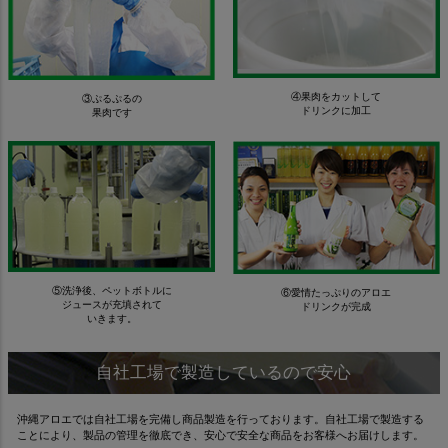
④果肉をカットして
③ぷるぷるの
ドリンクに加工
果肉です
⑤洗浄後、ペットボトルに
⑥愛情たっぷりのアロエ
ジュースが充填されて
ドリンクが完成
いきます。
自社工場で製造しているので安心
沖縄アロエでは自社工場を完備し商品製造を行っております。自社工場で製造する
ことにより、製品の管理を徹底でき、安心で安全な商品をお客様へお届けします。