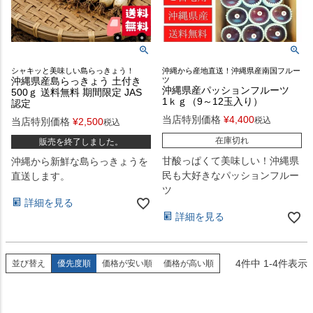
シャキッと美味しい島らっきょう！
沖縄から産地直送！沖縄県産南国フルー
沖縄県産島らっきょう 土付き
ツ
沖縄県産パッションフルーツ
500ｇ 送料無料 期間限定 JAS
1ｋｇ（9～12玉入り）
認定
当店特別価格
¥
4,400
税込
当店特別価格
¥
2,500
税込
在庫切れ
販売を終了しました。
甘酸っぱくて美味しい！沖縄県
沖縄から新鮮な島らっきょうを
民も大好きなパッションフルー
直送します。
ツ
詳細を見る
詳細を見る
4
件中
1
-
4
件表示
並び替え
優先度順
価格が安い順
価格が高い順