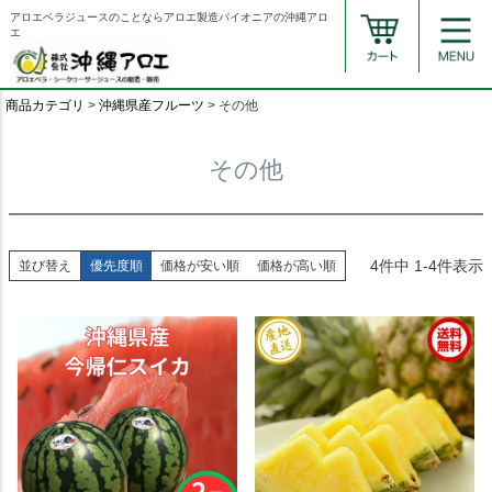
アロエベラジュースのことならアロエ製造パイオニアの沖縄アロ
エ
商品カテゴリ
沖縄県産フルーツ
その他
その他
4
件中
1
-
4
件表示
並び替え
優先度順
価格が安い順
価格が高い順