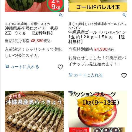
スイカの名産地！今帰仁スイカ
甘くて美味しい！沖縄県産ゴールドバレ
沖縄県産今帰仁スイカ 秀品
ルパイン
沖縄県産ゴールドバレルパイン
2玉 9ｋｇ 【送料無料】
1玉 約1.2ｋｇ～1.5ｋｇ 【送
当店特別価格
¥
8,380
税込
料無料】
入荷決定！シャリシャリで美味
当店特別価格
¥
4,980
税込
しい今帰仁スイカ。
お待たせしました！沖縄県産パ
イナップル発送始めます！！
カートに入れる
カートに入れる