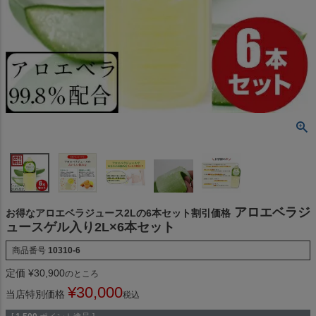
アロエベラジ
お得なアロエベラジュース2Lの6本セット割引価格
ュースゲル入り2L×6本セット
商品番号
10310-6
定価
¥
30,900
のところ
¥
30,000
当店特別価格
税込