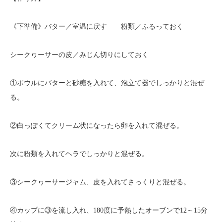
《下準備》バター／室温に戻す 粉類／ふるっておく
シークヮーサーの皮／みじん切りにしておく
①ボウルにバターと砂糖を入れて、泡立て器でしっかりと混ぜ
る。
②白っぽくてクリーム状になったら卵を入れて混ぜる。
次に粉類を入れてヘラでしっかりと混ぜる。
③シークヮーサージャム、皮を入れてさっくりと混ぜる。
④カップに③を流し入れ、180度に予熱したオーブンで12～15分