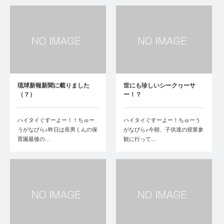
琉球新報新聞に載りました
世にも珍しいシークヮーサ
（？）
ー！？
ハイタイぐすーよー！！ちゅー
ハイタイぐすーよー！ちゅーう
うがなびら♪昨日は長男くんの保
がなびら♪今朝、子供達の授業参
育園最後の…
観に行って…