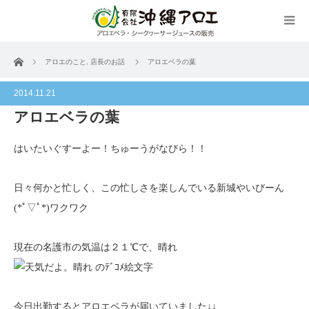
ホーム
アロエのこと
,
店長のお話
アロエベラの葉
2014.11.21
アロエベラの葉
はいたいぐすーよー！ちゅーうがなびら！！
日々何かと忙しく、この忙しさを楽しんでいる新城やいびーん
(*ﾟ▽ﾟ*)ワクワク
現在の名護市の気温は２１℃で、晴れ
今日出勤するとアロエベラが届いていました↓↓