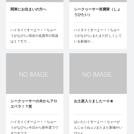
関東にお住まいの方へ
シークヮーサー笑費隊（しょ
うひたい）
ハイタイぐすーよー！！ちゅー
ハイタイぐすーよー！！ちゅー
うがなびら♪現在の名護市の気温
うがなびら♪またまた忙しくして
は１７℃で…
いる新城や…
シークヮーサーの木からアロ
お土産入りましたー☆★
エベラ！？笑
ハイタイぐすーよー！！ちゅー
はいたいぐすーよー！ちゃーが
うがなびら♪今日から新年度でウ
んじゅうねぇ♫またまた新城やい
キウキワク…
びーん…