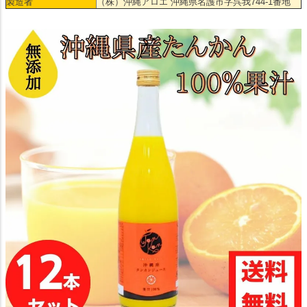
製造者
（株）沖縄アロエ 沖縄県名護市字呉我744-1番地