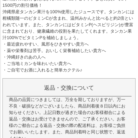
1500円の割引価格！
沖縄県産タンカン果汁を100%使用したジュースです。タンカンには
柑橘類随一のビタミンCが含まれ、温州みかんと比べると約2倍とい
われています。また、タンカンにはビタミンP(ヘスピリジン)が豊富
に含まれており、健康繊維の役割を果たしてくれます。タンカン果
汁100%でビタミンPを補給しましょう。
・最近疲れやすい、風邪をひきやすい貴方へ
・薬や栄養剤は苦手。おいしく栄養補給したい貴方へ
・沖縄好きのあの人へ
・ご当地ミカンを味わいたい貴方へ
・ご自宅でお酒に入れると簡単カクテル♪
返品・交換について
商品の品質につきましては、万全を期しておりますが、万一
不良・破損などがございましたら、商品到着後８日以内にお
知らせください。上記日数が過ぎた場合のお客様都合による
返品・交換はお受けできませんので、ご了承ください。お客
様のご都合による返品・交換の際の配送料は、お客様ご負担
でお願いいたします。また、商品到着時と同じ状態で、返送