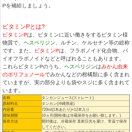
Pを補給しましょう。
ビタミンPとは?
ビタミンP
は、ビタミンに近い働きをするビタミン様
物質で、
ヘスペリジン
、ルチン、ケルセチン等の総称
です。また、
ビタミンP
は、フラボノイド化合物、バ
イオフラボノイドなどと呼ばれることもあります。
これらビタミンPのうち、
ヘスペリジン
は
みかん由来
のポリフェノール
でみかんなどの柑橘類に多く含まれ
ていますが、実の部分よりも袋やスジに多く含まれて
います。
名称
タンカンジュース(ストレート)
原材料名
タンカン(沖縄県産)
内容量
720ml(1本あたり)×12本入り
賞味期限
10ヵ月(開栓後は冷蔵保存をお願い致します。)
保存方法
開封後は、冷蔵保存 直射日光を避け、常温で保存
してください。