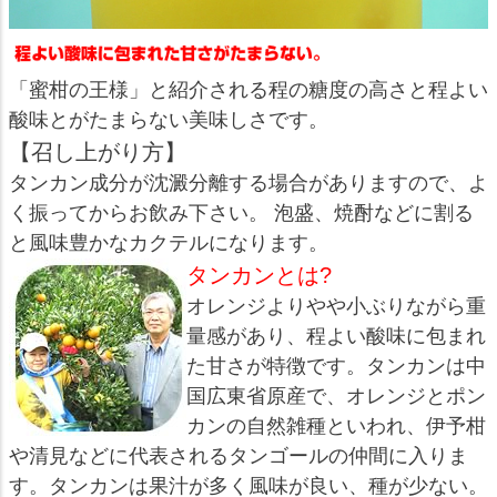
「蜜柑の王様」と紹介される程の糖度の高さと程よい
酸味とがたまらない美味しさです。
【召し上がり方】
タンカン成分が沈澱分離する場合がありますので、よ
く振ってからお飲み下さい。 泡盛、焼酎などに割る
と風味豊かなカクテルになります。
タンカンとは?
オレンジよりやや小ぶりながら重
量感があり、程よい酸味に包まれ
た甘さが特徴です。タンカンは中
国広東省原産で、オレンジとポン
カンの自然雑種といわれ、伊予柑
や清見などに代表されるタンゴールの仲間に入りま
す。タンカンは果汁が多く風味が良い、種が少ない。