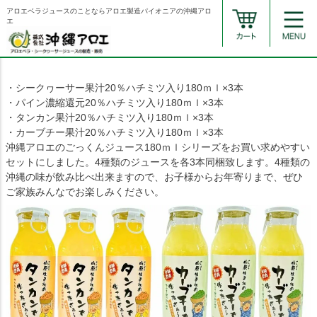
アロエベラジュースのことならアロエ製造パイオニアの沖縄アロ
エ
・シークヮーサー果汁20％ハチミツ入り180ｍｌ×3本
・パイン濃縮還元20％ハチミツ入り180ｍｌ×3本
・タンカン果汁20％ハチミツ入り180ｍｌ×3本
・カーブチー果汁20％ハチミツ入り180ｍｌ×3本
沖縄アロエのごっくんジュース180ｍｌシリーズをお買い求めやすい
セットにしました。4種類のジュースを各3本同梱致します。4種類の
沖縄の味が飲み比べ出来ますので、お子様からお年寄りまで、ぜひ
ご家族みんなでお楽しみください。