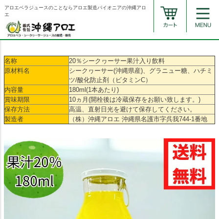
アロエベラジュースのことならアロエ製造パイオニアの沖縄アロ
エ
名称
20％シークヮーサー果汁入り飲料
原材料名
シークヮーサー(沖縄県産)、グラニュー糖、ハチミ
ツ/酸化防止剤（ビタミンC）
内容量
180ml(1本あたり)
賞味期限
10ヵ月(開栓後は冷蔵保存をお願い致します。)
保存方法
高温、直射日光を避けて保存してください。
製造者
（株）沖縄アロエ 沖縄県名護市字呉我744-1番地