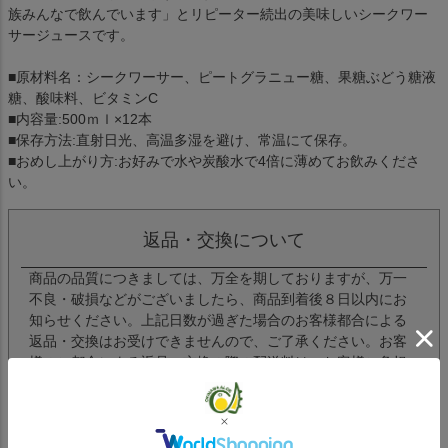
族みんなで飲んでいます」とリピーター続出の美味しいシークワー
サージュースです。
■原材料名：シークワーサー、ピートグラニュー糖、果糖ぶどう糖液
糖、酸味料、ビタミンC
■内容量:500ｍｌ×12本
■保存方法:直射日光、高温多湿を避け、常温にて保存。
■おめし上がり方:お好みで水や炭酸水で4倍に薄めてお飲みくださ
い。
返品・交換について
商品の品質につきましては、万全を期しておりますが、万一
不良・破損などがございましたら、商品到着後８日以内にお
知らせください。上記日数が過ぎた場合のお客様都合による
返品・交換はお受けできませんので、ご了承ください。お客
様のご都合による返品・交換の際の配送料は、お客様ご負担
でお願いいたします。また、商品到着時と同じ状態で、返送
ください。