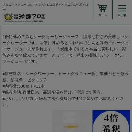
アロエベラジュースのことならアロエ製造パイオニアの沖縄アロ
エ
4倍に薄めて飲むシークヮーサージュース！濃厚な甘さの美味しいシ
ークヮーサーです。４倍に薄めるとこれ1本でなんと2L分のシークヮ
ーサージュースが作れます！「炭酸水で割ると本当に美味しい！家
族みんなで飲んでいます」とリピーター続出の美味しいシークワー
サージュースです。
■原材料名：シークワーサー、ピートグラニュー糖、果糖ぶどう糖液
糖、酸味料、ビタミンC
■内容量:500ｍｌ×12本
■保存方法:直射日光、高温多湿を避け、常温にて保存。
■おめし上がり方:お好みで水や炭酸水で4倍に薄めてお飲みくださ
い。