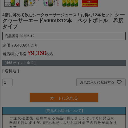
シー
4倍に薄めて飲むシークヮーサージュース！お得な12本セット
クヮーサーエード500ml×12本 ペットボトル 希釈
タイプ
商品番号
20306-12
定価
¥
9,480
のところ
¥
9,360
当店特別価格
税込
[
468
ポイント進呈 ]
送料込
お気に入りに登録する
カートに入れる