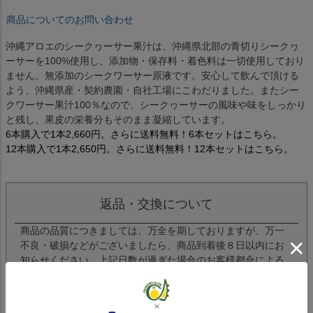
商品についてのお問い合わせ
沖縄アロエのシークヮーサー果汁は、沖縄県北部の青切りシークヮ
ーサーを100%使用し、添加物・保存料・着色料は一切使用しており
ません。無添加のシークワーサー原液です。安心して飲んで頂ける
よう、沖縄県産・契約農園・自社工場にこわだりました。またシー
クワーサー果汁100％なので、シークヮーサーの風味や味をしっかり
と残し、果皮の栄養分もそのまま凝縮しています。
6本購入で1本2,660円。さらに送料無料！6本セットはこちら。
12本購入で1本2,650円。さらに送料無料！12本セットはこちら。
返品・交換について
商品の品質につきましては、万全を期しておりますが、万一
不良・破損などがございましたら、商品到着後８日以内にお
知らせください。上記日数が過ぎた場合のお客様都合による
返品・交換はお受けできませんので、ご了承ください。お客
様のご都合による返品・交換の際の配送料は、お客様ご負担
でお願いいたします。また、商品到着時と同じ状態で、返送