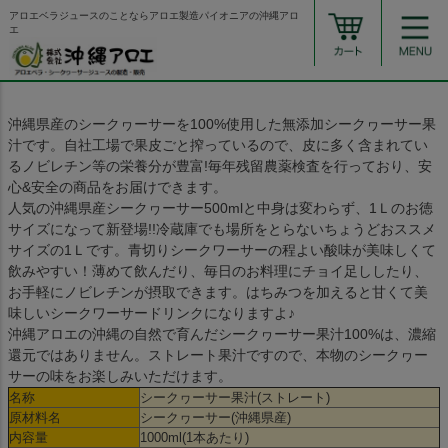
アロエベラジュースのことならアロエ製造パイオニアの沖縄アロ
エ
沖縄県産のシークヮーサーを100%使用した無添加シークヮーサー果
汁です。自社工場で果皮ごと搾っているので、皮に多く含まれてい
るノビレチン等の栄養分が豊富!毎年残留農薬検査を行っており、安
心&安全の商品をお届けできます。
人気の沖縄県産シークヮーサー500mlと中身は変わらず、1Ｌのお徳
サイズになって新登場!!冷蔵庫でも場所をとらないちょうどおススメ
サイズの1Ｌです。青切りシークワーサーの程よい酸味が美味しくて
飲みやすい！薄めて飲んだり、毎日のお料理にチョイ足ししたり、
お手軽にノビレチンが摂取できます。はちみつを加えると甘くて美
味しいシークワーサードリンクになりますよ♪
沖縄アロエの沖縄の自然で育んだシークヮーサー果汁100%は、濃縮
還元ではありません。ストレート果汁ですので、本物のシークヮー
サーの味をお楽しみいただけます。
名称
シークヮーサー果汁(ストレート)
原材料名
シークヮーサー(沖縄県産)
内容量
1000ml(1本あたり)