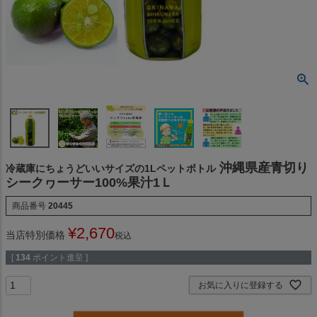
沖縄県産青切り
冷蔵庫にちょうどいいサイズの1Lペットボトル
シークヮーサー100%果汁1Ｌ
商品番号
20445
¥
2,670
当店特別価格
税込
[
134
ポイント進呈 ]
お気に入りに登録する