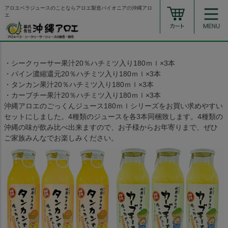
アロエベラジュースのことならアロエ製造パイオニアの沖縄アロ
エ
・シークヮーサー果汁20％ハチミツ入り180ｍｌ×3本
・パイン濃縮還元20％ハチミツ入り180ｍｌ×3本
・タンカン果汁20％ハチミツ入り180ｍｌ×3本
・カーブチー果汁20％ハチミツ入り180ｍｌ×3本
沖縄アロエのごっくんジュース180ｍｌシリーズをお買い求めやすい
セットにしました。4種類のジュースを各3本同梱致します。4種類の
沖縄の味が飲み比べ出来ますので、お子様からお年寄りまで、ぜひ
ご家族みんなでお楽しみください。