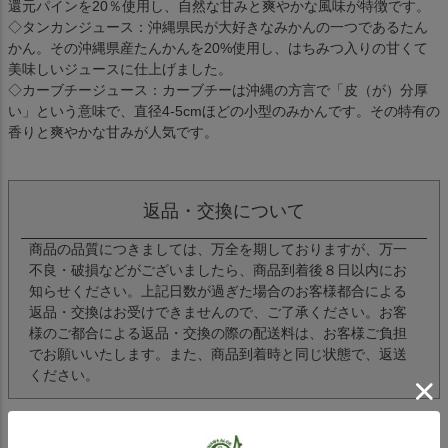
還元パインを20％使用し、自然な甘みと爽やかな風味が特徴です。
◇タンカンジュース：沖縄県民が大好きなみかんの一つであるたん
かん。その沖縄県産たんかんを20%使用し、はちみつ入りの甘くて
美味しいジュースに仕上げました。
◇カーブチージュース：カーブチーは沖縄の方言で「皮（が）分厚
い」という意味で、直径4-5cmほどの小型のみかんです。その特有の
香りと爽やかな甘みが人気です。
返品・交換について
商品の品質につきましては、万全を期しておりますが、万一
不良・破損などがございましたら、商品到着後８日以内にお
知らせください。上記日数が過ぎた場合のお客様都合による
返品・交換はお受けできませんので、ご了承ください。お客
様のご都合による返品・交換の際の配送料は、お客様ご負担
でお願いいたします。また、商品到着時と同じ状態で、返送
ください。