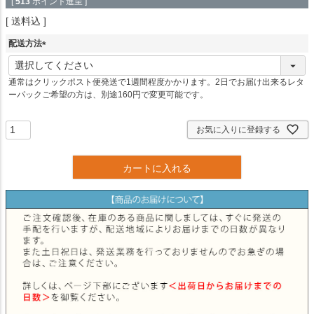
[
513
ポイント進呈 ]
送料込
配送方法
(
必
通常はクリックポスト便発送で1週間程度かかります。2日でお届け出来るレタ
須
ーパックご希望の方は、別途160円で変更可能です。
)
お気に入りに登録する
カートに入れる