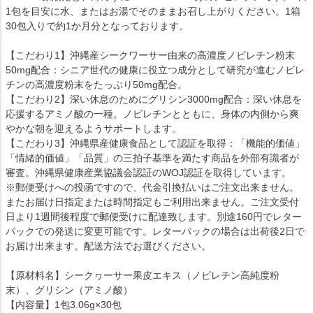
1包を目安に水、またはお湯でそのままお召し上がりください。1箱
30包入りで約1か月分となっております。
【こだわり1】沖縄産シークワーサー由来の高濃度ノビレチン粉末
50mg配合：シニア世代の健康に役立つ成分として研究が進むノビレ
チンの高濃度粉末をたっぷり50mg配合。
【こだわり2】深い休息のためにグリシン3000mg配合：深い休息を
応援するアミノ酸の一種。ノビレチンとともに、身体の内側から爽
やかな朝を迎えるようサポートします。
【こだわり3】沖縄県産健康食品として認証を取得：「機能的価値」
「情緒的価値」「品質」の三拍子基準を満たす商品を外部有識者が
審査。沖縄県健康産業協議会認証のWOJ認証を取得しています。
※郵便受けへの投函ですので、代金引換払いはご注文出来ません。
またお届け日指定または時間指定もご利用出来ません。ご注文受付
日より1週間後程度で郵便受けに配達致します。別途160円でレター
パックでの発送に変更可能です。レターパックの場合は出荷後2日で
お届け出来ます。配送方法でお選びください。
【原材料名】シークヮーサー果皮エキス（ノビレチン高純度粉
末）、グリシン（アミノ酸）
【内容量】1包3.06g×30包