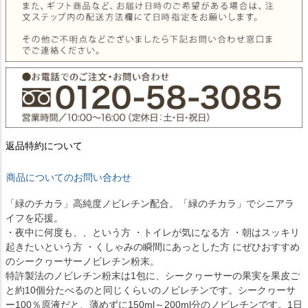
返品特約について
商品についてのお問い合わせ
「緑のチカラ」高純度ノビレチン配合。「緑のチカラ」でシニアラ
イフを応援。
・夜中に何度も、、という方 ・トイレが気になる方 ・朝はスッキリ
起きたいという方 ・くしゃみの瞬間にあっとした方 にぜひおすすめ
のシークヮーサーノビレチン粉末。
特許製法のノビレチン粉末は1包に、シークヮーサーの果実を果皮ご
と約10個分たべるのと同じくらいのノビレチンです。シークヮーサ
ー100％原液だと、薄めずに150ml～200ml分のノビレチンです。1日