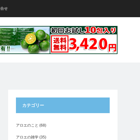
問合せ
カテゴリー
アロエのこと
(68)
アロエの雑学
(35)