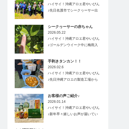
ハイサイ！沖縄アロエ君やいびん
♪先日名護市でシークヮーサー出
荷式があり、…
シークヮーサーの赤ちゃん
2026.05.22
ハイサイ！沖縄アロエ君やいびん
♪ゴールデンウイーク中に梅雨入
りした沖縄&…
手剥きタンカン！！
2026.02.6
ハイサイ！沖縄アロエ君やいびん
♪先日沖縄アロエの製造工場から
すごーく良い香り…
お客様の声ご紹介♪
2026.01.14
ハイサイ！沖縄アロエ君やいびん
♪新年早々嬉しいお声が届いてい
ますので、ご紹介…