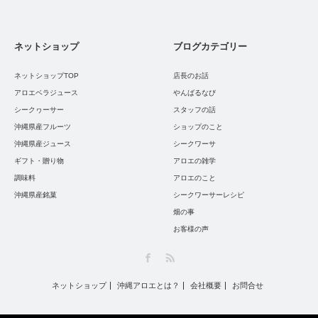
ネットショップ
ブログカテゴリー
ネットショップTOP
店長のお話
アロエベラジュース
やんばるなび
シークヮーサー
スタッフの話
沖縄県産フルーツ
ショップのこと
沖縄県産ジュース
シークワーサ
ギフト・贈り物
アロエの雑学
調味料
アロエのこと
沖縄県産銘菓
シークワーサーレシピ
畑の事
お客様の声
Facebook
RSS
ネットショップ
沖縄アロエとは？
会社概要
お問合せ