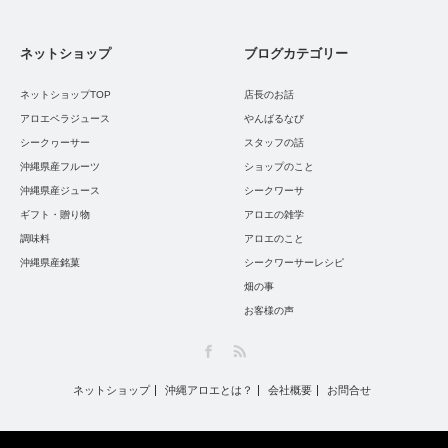
ネットショップ
ブログカテゴリー
ネットショップTOP
店長のお話
アロエベラジュース
やんばるなび
シークヮーサー
スタッフの話
沖縄県産フルーツ
ショップのこと
沖縄県産ジュース
シークワーサ
ギフト・贈り物
アロエの雑学
調味料
アロエのこと
沖縄県産銘菓
シークワーサーレシピ
畑の事
お客様の声
Facebook
RSS
ネットショップ
沖縄アロエとは？
会社概要
お問合せ