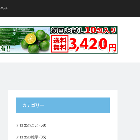
問合せ
カテゴリー
アロエのこと
(68)
アロエの雑学
(35)