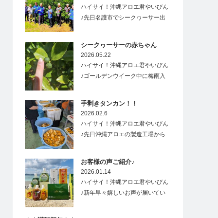
ハイサイ！沖縄アロエ君やいびん
♪先日名護市でシークヮーサー出
荷式があり、…
シークヮーサーの赤ちゃん
2026.05.22
ハイサイ！沖縄アロエ君やいびん
♪ゴールデンウイーク中に梅雨入
りした沖縄&…
手剥きタンカン！！
2026.02.6
ハイサイ！沖縄アロエ君やいびん
♪先日沖縄アロエの製造工場から
すごーく良い香り…
お客様の声ご紹介♪
2026.01.14
ハイサイ！沖縄アロエ君やいびん
♪新年早々嬉しいお声が届いてい
ますので、ご紹介…