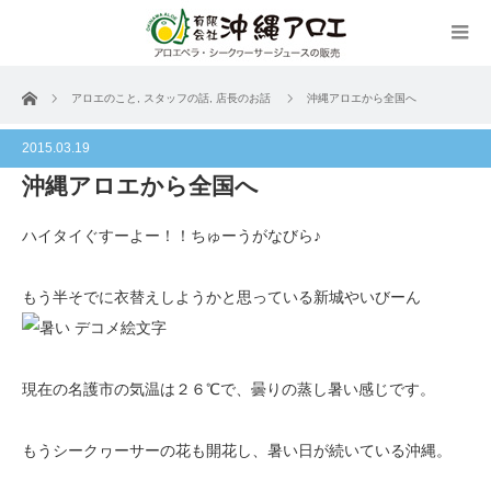
ホーム
アロエのこと
,
スタッフの話
,
店長のお話
沖縄アロエから全国へ
2015.03.19
沖縄アロエから全国へ
ハイタイぐすーよー！！ちゅーうがなびら♪
もう半そでに衣替えしようかと思っている新城やいびーん
現在の名護市の気温は２６℃で、曇りの蒸し暑い感じです。
もうシークヮーサーの花も開花し、暑い日が続いている沖縄。