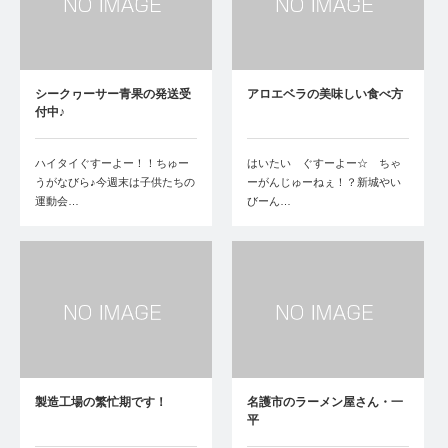
シークヮーサー青果の発送受
アロエベラの美味しい食べ方
付中♪
ハイタイぐすーよー！！ちゅー
はいたい ぐすーよー☆ ちゃ
うがなびら♪今週末は子供たちの
ーがんじゅーねぇ！？新城やい
運動会…
びーん…
製造工場の繁忙期です！
名護市のラーメン屋さん・一
平