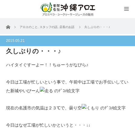
ホーム
アロエのこと
,
スタッフの話
,
店長のお話
久しぶりの・・・♪
2015.05.21
久しぶりの・・・♪
ハイタイぐすーよー！！ちゅーうがなびら♪
今日は工場が忙しいという事で、午前中は工場でお手伝いしてい
た新城やいびーん
現在の名護市の気温は２３℃で、曇り空
今日はなぜ工場が忙しいかというと・・・↓↓