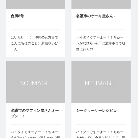
台風8号
名護市のケーキ屋さん♪
はいたい！（←沖縄の女方言で
ハイタイぐすーよー！！ちゅー
こんにちはのこと）新城やいび
うがなびら♪今日は浦添市まで研
ーん…
修に行くの…
名護市のマフィン屋さんオー
シークヮーサーレシピ☆
プン！！
ハイタイぐすーよー！！ちゅー
ハイタイぐすーよー！！ちゅー
うがなびら♪自分の脳も自分で騙
うがなびら♪今日は忙しくて、遅