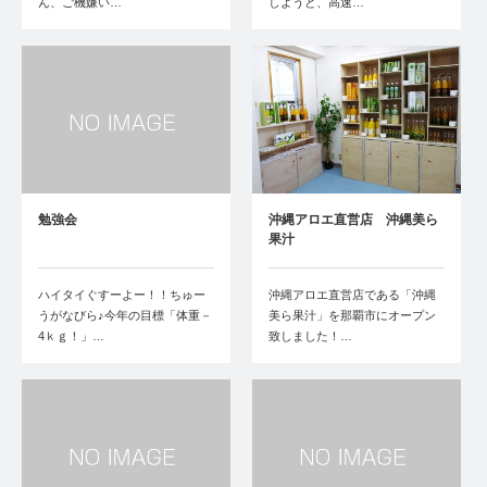
ん、ご機嫌い…
しようと、高速…
勉強会
沖縄アロエ直営店 沖縄美ら
果汁
ハイタイぐすーよー！！ちゅー
沖縄アロエ直営店である「沖縄
うがなびら♪今年の目標「体重－
美ら果汁」を那覇市にオープン
4ｋｇ！」…
致しました！…