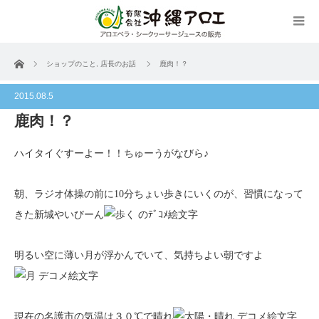
ホーム
ショップのこと
,
店長のお話
鹿肉！？
2015.08.5
鹿肉！？
ハイタイぐすーよー！！ちゅーうがなびら♪
朝、ラジオ体操の前に10分ちょい歩きにいくのが、習慣になって
きた新城やいびーん
明るい空に薄い月が浮かんでいて、気持ちよい朝ですよ
現在の名護市の気温は３０℃で晴れ