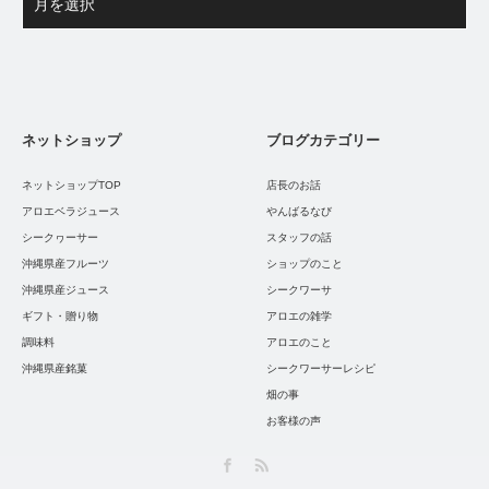
ネットショップ
ブログカテゴリー
ネットショップTOP
店長のお話
アロエベラジュース
やんばるなび
シークヮーサー
スタッフの話
沖縄県産フルーツ
ショップのこと
沖縄県産ジュース
シークワーサ
ギフト・贈り物
アロエの雑学
調味料
アロエのこと
沖縄県産銘菓
シークワーサーレシピ
畑の事
お客様の声
Facebook
RSS