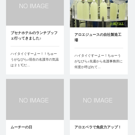
ブセナホテルのランチブッフ
アロエジュースの自社製造工
ェ行ってきました♪
場
ハイタイぐすーよー！！ちゅー
ハイタイぐすーよー！ちゅーう
うがなびら♪現在の名護市の気温
がなびら♪先週から名護事務所に
は２１℃だ…
何度か呼ばれて…
ムーチーの日
アロエベラで免疫力アップ！