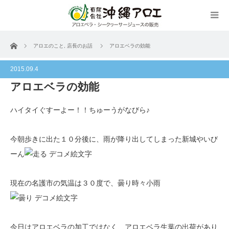
ホーム
アロエのこと
,
店長のお話
アロエベラの効能
2015.09.4
アロエベラの効能
ハイタイぐすーよー！！ちゅーうがなびら♪
今朝歩きに出た１０分後に、雨が降り出してしまった新城やいび
ーん
現在の名護市の気温は３０度で、曇り時々小雨
今日はアロエベラの加工ではなく、アロエベラ生葉の出荷があり