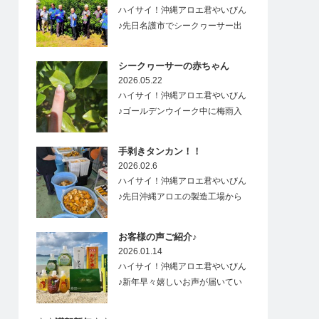
ハイサイ！沖縄アロエ君やいびん
♪先日名護市でシークヮーサー出
荷式があり、…
シークヮーサーの赤ちゃん
2026.05.22
ハイサイ！沖縄アロエ君やいびん
♪ゴールデンウイーク中に梅雨入
りした沖縄&…
手剥きタンカン！！
2026.02.6
ハイサイ！沖縄アロエ君やいびん
♪先日沖縄アロエの製造工場から
すごーく良い香り…
お客様の声ご紹介♪
2026.01.14
ハイサイ！沖縄アロエ君やいびん
♪新年早々嬉しいお声が届いてい
ますので、ご紹介…