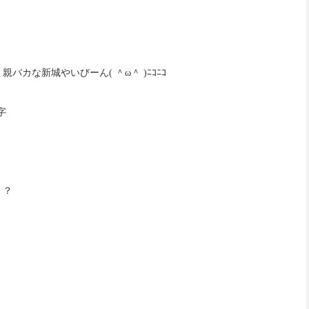
カな新城やいびーん( ＾ω＾ )ﾆｺﾆｺ
！？