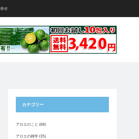
問合せ
カテゴリー
アロエのこと
(68)
アロエの雑学
(35)