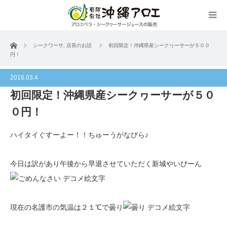
ホーム
シークワーサ
,
店長のお話
初回限定！沖縄県産シークヮーサーが５００
円！
2016.03.4
初回限定！沖縄県産シークヮーサーが５０
０円！
ハイタイぐすーよー！！ちゅーうがなびら♪
今日は訳があり午後から早退させていただく新城やいびーん
現在の名護市の気温は２１℃で曇り