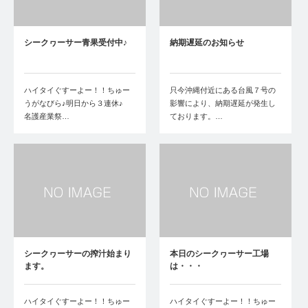
シークヮーサー青果受付中♪
納期遅延のお知らせ
ハイタイぐすーよー！！ちゅー
只今沖縄付近にある台風７号の
うがなびら♪明日から３連休♪
影響により、納期遅延が発生し
名護産業祭…
ております。…
シークヮーサーの搾汁始まり
本日のシークヮーサー工場
ます。
は・・・
ハイタイぐすーよー！！ちゅー
ハイタイぐすーよー！！ちゅー