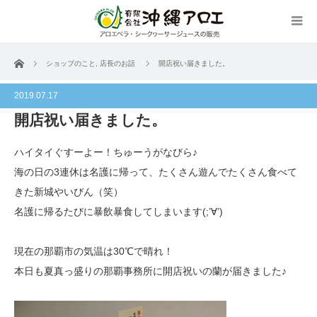
ホーム
ショップのこと
,
店長のお話
開店祝い届きました。
2019.07.17
開店祝い届きました。
ハイタイぐすーよー！ちゅーうがなびら♪
海の日の3連休は名護に帰って、たくさん遊んでたくさん食べて
きた新城やいびん（笑）
名護に帰るたびに暴飲暴食してしまいます(;’∀’)
現在の那覇市の気温は30℃で晴れ！
本日も夏真っ盛りの那覇事務所に開店祝いの蘭が届きました♪