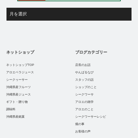
ネットショップ
ブログカテゴリー
ネットショップTOP
店長のお話
アロエベラジュース
やんばるなび
シークヮーサー
スタッフの話
沖縄県産フルーツ
ショップのこと
沖縄県産ジュース
シークワーサ
ギフト・贈り物
アロエの雑学
調味料
アロエのこと
沖縄県産銘菓
シークワーサーレシピ
畑の事
お客様の声