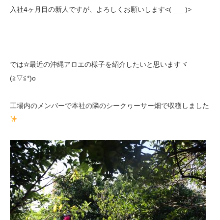
入社4ヶ月目の新人ですが、よろしくお願いします<( _ _ )>
では✫最近の沖縄アロエの様子を紹介したいと思いますヾ
(≧▽≦*)o
工場内のメンバーで本社の隣のシークヮーサー畑で収穫しました