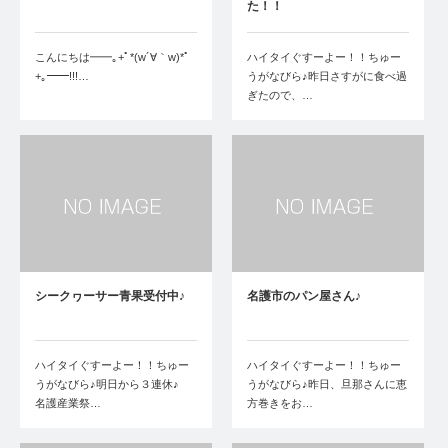
た！！
こんにちは━━｡+ﾟ*(w´∀｀w)*ﾟ
ハイタイぐすーよー！！ちゅー
+｡━━!!!…
うがなびら♪昨日さすがに食べ過
ぎたので、…
シークヮーサー青果受付中♪
名護市のパン屋さん♪
ハイタイぐすーよー！！ちゅー
ハイタイぐすーよー！！ちゅー
うがなびら♪明日から３連休♪
うがなびら♪昨日、旦那さんに恵
名護産業祭…
方巻きをお…