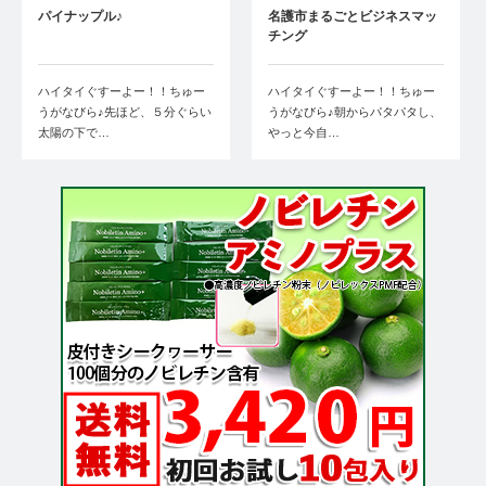
パイナップル♪
名護市まるごとビジネスマッ
チング
ハイタイぐすーよー！！ちゅー
ハイタイぐすーよー！！ちゅー
うがなびら♪先ほど、５分ぐらい
うがなびら♪朝からパタパタし、
太陽の下で…
やっと今自…