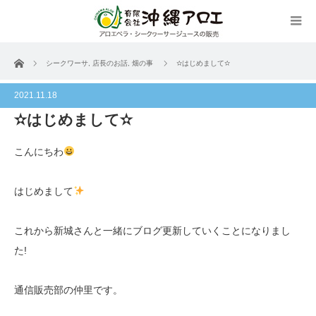
ホーム
シークワーサ
,
店長のお話
,
畑の事
✫はじめまして✫
2021.11.18
✫はじめまして✫
こんにちわ
はじめまして
これから新城さんと一緒にブログ更新していくことになりまし
た!
通信販売部の仲里です。