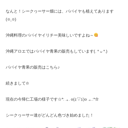
なんと！シークヮーサー畑には、パパイヤも植えてあります
(⊙ˍ⊙)
沖縄料理のパパイヤイリチー美味しいですよね～
沖縄アロエではパパイヤ青果の販売もしています(. ❛ ᴗ ❛.)
パパイヤ青果の販売はこちら♪
続きまして✫
現在の今帰仁工場の様子です☆*: .｡. o(≧▽≦)o .｡.:*☆
シークヮーサー達がどんどん色づき始めました！