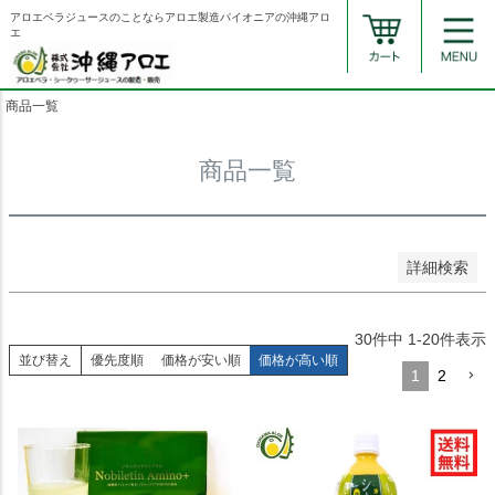
並び順
アロエベラジュースのことならアロエ製造パイオニアの沖縄アロ
エ
新着順
登録順
価格が安い順
商品一覧
価格が高い順
優先度順
レビュー順
商品一覧
キーワードヒット順
検索
詳細検索
30
件中
1
-
20
件表示
並び替え
優先度順
価格が安い順
価格が高い順
1
2