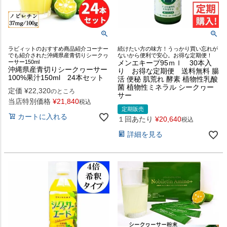
ラビィットのおすすめ商品紹介コーナー
続けたい方の味方！うっかり買い忘れが
でも紹介された沖縄県産青切りシークヮ
ないから便利で安心。お得な定期便！
ーサー150ml
メンエキープ95ｍｌ 30本入
沖縄県産青切りシークヮーサー
り お得な定期便 送料無料 腸
100%果汁150ml 24本セット
活 便秘 肌荒れ 酵素 植物性乳酸
菌 植物性ミネラル シークヮー
定価
¥
22,320
のところ
サー
当店特別価格
¥
21,840
税込
定期販売
カートに入れる
１回あたり
¥
20,640
税込
詳細を見る