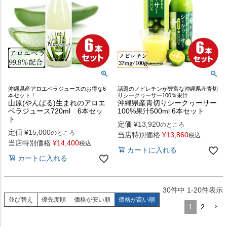
沖縄県産アロエベラジュースのお得な6
話題のノビレチンが豊富な沖縄県産青切
本セット！
りシークヮーサー100％果汁
山原(やんばる)生まれのアロエ
沖縄県産青切りシークヮーサー
ベラジュース720ml 6本セッ
100%果汁500ml 6本セット
ト
定価
¥
13,920
のところ
定価
¥
15,000
のところ
当店特別価格
¥
13,860
税込
当店特別価格
¥
14,400
税込
カートに入れる
カートに入れる
30
件中
1
-
20
件表示
並び替え
優先度順
価格が安い順
価格が高い順
1
2