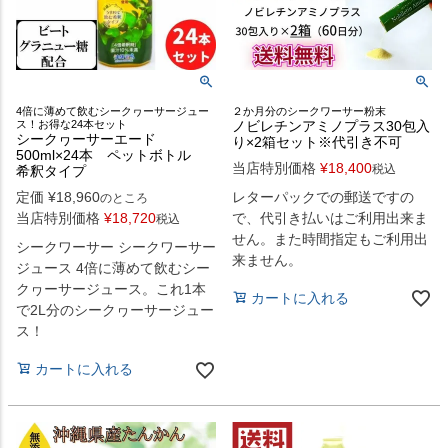
２か月分のシークワーサー粉末
4倍に薄めて飲むシークヮーサージュー
ノビレチンアミノプラス30包入
ス！お得な24本セット
シークヮーサーエード
り×2箱セット※代引き不可
500ml×24本 ペットボトル
当店特別価格
¥
18,400
税込
希釈タイプ
レターパックでの郵送ですの
定価
¥
18,960
のところ
で、代引き払いはご利用出来ま
当店特別価格
¥
18,720
税込
せん。また時間指定もご利用出
シークワーサー シークワーサー
来ません。
ジュース 4倍に薄めて飲むシー
クヮーサージュース。これ1本
カートに入れる
で2L分のシークヮーサージュー
ス！
カートに入れる