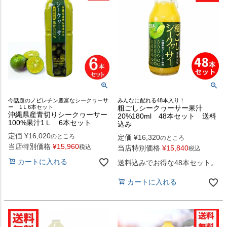
今話題のノビレチン豊富なシークヮーサ
みんなに配れる48本入り！
ー 1Ｌ6本セット
粗ごしシークヮーサー果汁
沖縄県産青切りシークヮーサー
20%180ml 48本セット 送料
100%果汁1Ｌ 6本セット
込み
定価
¥
16,020
のところ
定価
¥
16,320
のところ
当店特別価格
¥
15,960
税込
当店特別価格
¥
15,840
税込
カートに入れる
送料込みでお得な48本セット。
カートに入れる