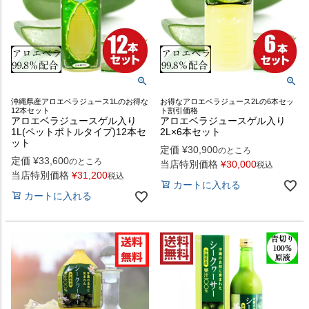
沖縄県産アロエベラジュース1Lのお得な
お得なアロエベラジュース2Lの6本セッ
12本セット
ト割引価格
アロエベラジュースゲル入り
アロエベラジュースゲル入り
1L(ペットボトルタイプ)12本セ
2L×6本セット
ット
定価
¥
30,900
のところ
定価
¥
33,600
のところ
当店特別価格
¥
30,000
税込
当店特別価格
¥
31,200
税込
カートに入れる
カートに入れる