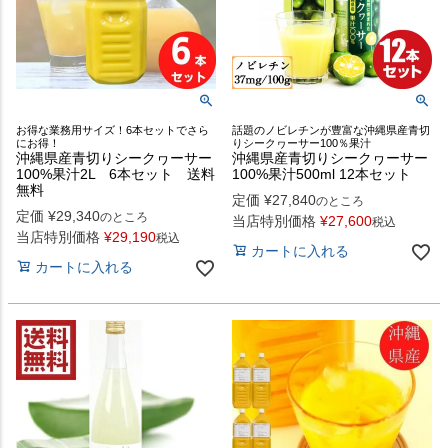
お得な業務用サイズ！6本セットでさら
話題のノビレチンが豊富な沖縄県産青切
にお得！
りシークヮーサー100％果汁
沖縄県産青切りシークヮーサー
沖縄県産青切りシークヮーサー
100%果汁2L 6本セット 送料
100%果汁500ml 12本セット
無料
定価
¥
27,840
のところ
定価
¥
29,340
のところ
当店特別価格
¥
27,600
税込
当店特別価格
¥
29,190
税込
カートに入れる
カートに入れる