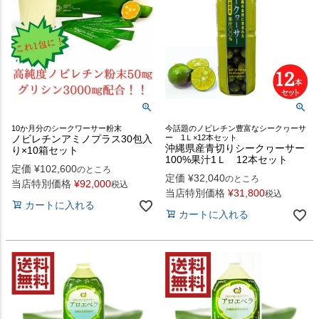
10か月分のシークワーサー粉末
今話題のノビレチン豊富なシークヮーサ
ノビレチンアミノプラス30包入
ー 1Ｌ×12本セット
沖縄県産青切りシークヮーサー
り×10箱セット
100%果汁1Ｌ 12本セット
定価
¥
102,600
のところ
定価
¥
32,040
のところ
当店特別価格
¥
92,000
税込
当店特別価格
¥
31,800
税込
カートに入れる
カートに入れる