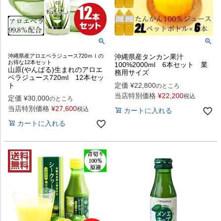
沖縄県産アロエベラジュース720ｍｌの
沖縄県産タンカン果汁
お得な12本セット
100%2000ml 6本セット 業
山原(やんばる)生まれのアロエ
務用サイズ
ベラジュース720ml 12本セッ
ト
定価
¥
22,800
のところ
当店特別価格
¥
22,200
税込
定価
¥
30,000
のところ
当店特別価格
¥
27,600
税込
カートに入れる
カートに入れる