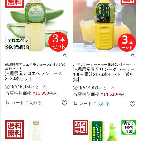
沖縄県産アロエベラジュースのお得な3
お得なシークヮーサー果汁2L×3本セット
本セット！
沖縄県産青切りシークヮーサー
沖縄県産アロエベラジュース
100%果汁2L×3本セット 送料
2L×3本セット
無料
定価
¥
15,450
のところ
定価
¥
14,670
のところ
当店特別価格
¥
15,090
税込
当店特別価格
¥
14,610
税込
カートに入れる
カートに入れる