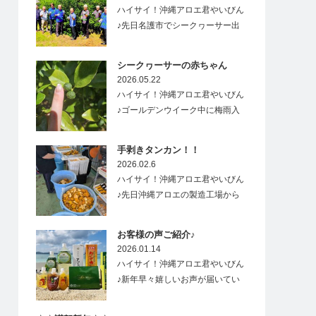
ハイサイ！沖縄アロエ君やいびん
♪先日名護市でシークヮーサー出
荷式があり、…
シークヮーサーの赤ちゃん
2026.05.22
ハイサイ！沖縄アロエ君やいびん
♪ゴールデンウイーク中に梅雨入
りした沖縄&…
手剥きタンカン！！
2026.02.6
ハイサイ！沖縄アロエ君やいびん
♪先日沖縄アロエの製造工場から
すごーく良い香り…
お客様の声ご紹介♪
2026.01.14
ハイサイ！沖縄アロエ君やいびん
♪新年早々嬉しいお声が届いてい
ますので、ご紹介…