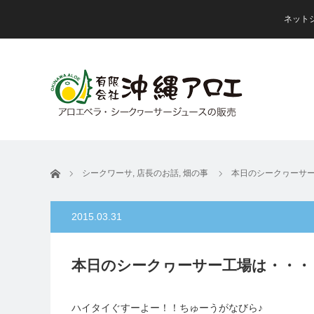
ネット
ホーム
シークワーサ
,
店長のお話
,
畑の事
本日のシークヮーサ
2015.03.31
本日のシークヮーサー工場は・・・
ハイタイぐすーよー！！ちゅーうがなびら♪