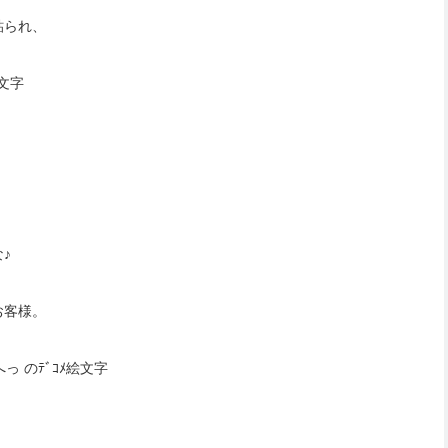
貼られ、
♪
お客様。