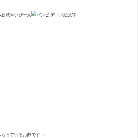
る新城やいびーん
らっているお酢です↑↑