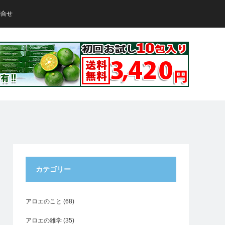
問合せ
カテゴリー
アロエのこと
(68)
アロエの雑学
(35)