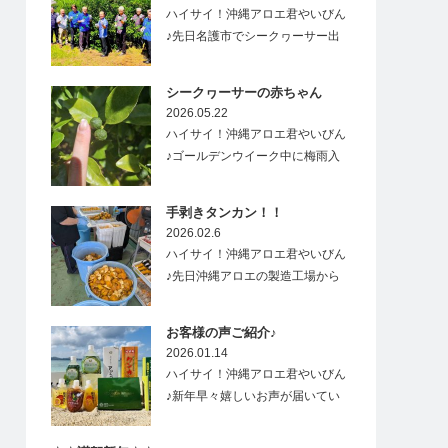
ハイサイ！沖縄アロエ君やいびん
♪先日名護市でシークヮーサー出
荷式があり、…
シークヮーサーの赤ちゃん
2026.05.22
ハイサイ！沖縄アロエ君やいびん
♪ゴールデンウイーク中に梅雨入
りした沖縄&…
手剥きタンカン！！
2026.02.6
ハイサイ！沖縄アロエ君やいびん
♪先日沖縄アロエの製造工場から
すごーく良い香り…
お客様の声ご紹介♪
2026.01.14
ハイサイ！沖縄アロエ君やいびん
♪新年早々嬉しいお声が届いてい
ますので、ご紹介…