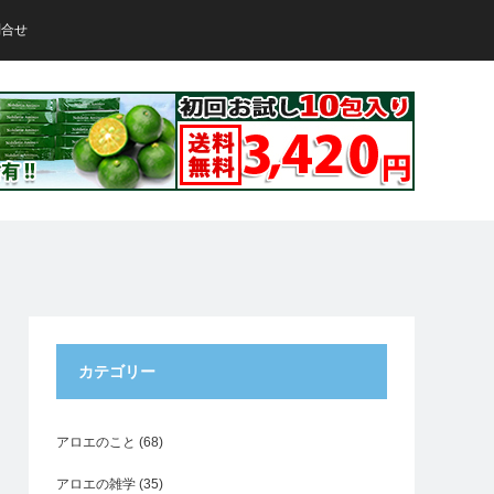
問合せ
カテゴリー
アロエのこと
(68)
アロエの雑学
(35)