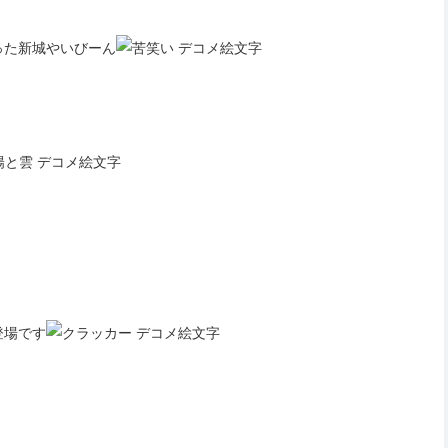
った新城やいびーん
登場です