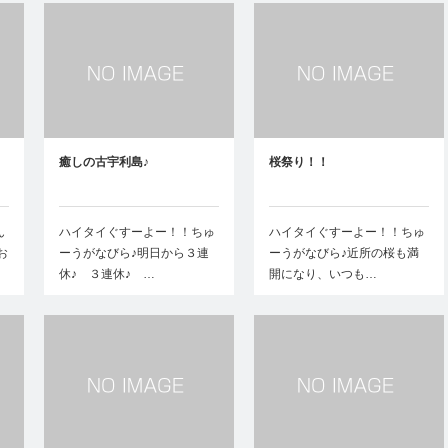
癒しの古宇利島♪
桜祭り！！
ん
ハイタイぐすーよー！！ちゅ
ハイタイぐすーよー！！ちゅ
お
ーうがなびら♪明日から３連
ーうがなびら♪近所の桜も満
休♪ ３連休♪ …
開になり、いつも…