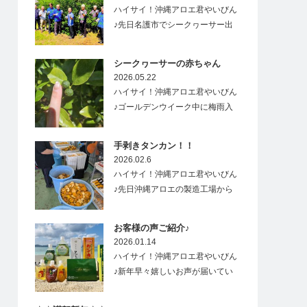
ハイサイ！沖縄アロエ君やいびん
♪先日名護市でシークヮーサー出
荷式があり、…
シークヮーサーの赤ちゃん
2026.05.22
ハイサイ！沖縄アロエ君やいびん
♪ゴールデンウイーク中に梅雨入
りした沖縄&…
手剥きタンカン！！
2026.02.6
ハイサイ！沖縄アロエ君やいびん
♪先日沖縄アロエの製造工場から
すごーく良い香り…
お客様の声ご紹介♪
2026.01.14
ハイサイ！沖縄アロエ君やいびん
♪新年早々嬉しいお声が届いてい
ますので、ご紹介…