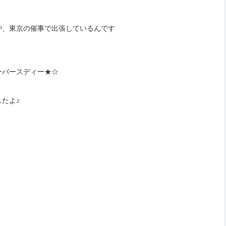
が、東京の催事で出張しているんです
ーバースディー★☆
たよ♪