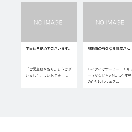
本日仕事納めでございます。
那覇市の有名な弁当屋さん
「ご愛顧頂きありがとうござ
ハイタイぐすーよー！！ち
いました。よいお年を」…
ーうがなびら♪今日は今年初
のかりゆしウェア…