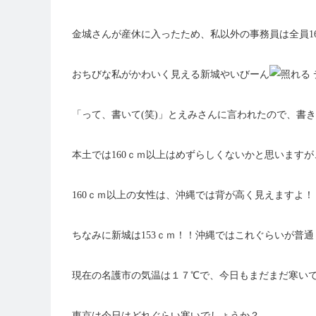
金城さんが産休に入ったため、私以外の事務員は全員1
おちびな私がかわいく見える新城やいびーん
「って、書いて(笑)」とえみさんに言われたので、書き
本土では160ｃｍ以上はめずらしくないかと思います
160ｃｍ以上の女性は、沖縄では背が高く見えますよ！
ちなみに新城は153ｃｍ！！沖縄ではこれぐらいが普
現在の名護市の気温は１７℃で、今日もまだまだ寒い
東京は今日はどれぐらい寒いでしょうか？