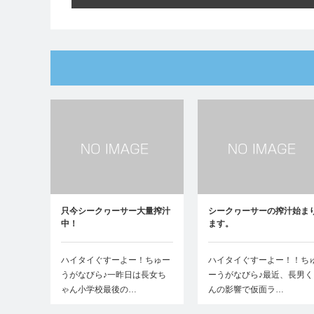
只今シークヮーサー大量搾汁
シークヮーサーの搾汁始ま
中！
ます。
ハイタイぐすーよー！ちゅー
ハイタイぐすーよー！！ち
うがなびら♪一昨日は長女ち
ーうがなびら♪最近、長男く
ゃん小学校最後の…
んの影響で仮面ラ…