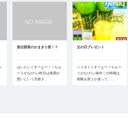
宣伝部長のかまきり君！？
父の日プレゼント
ゅ
はいたいぐすーよー！！ちゅ
ハイタイぐすーよー！ちゅー
ーうがなびら♪昨日は体調が
うがなびら♪毎年この時期は
悪いという旦那さ…
雨靴を買うか迷って、…