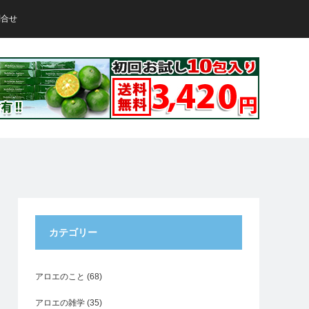
問合せ
カテゴリー
アロエのこと
(68)
アロエの雑学
(35)