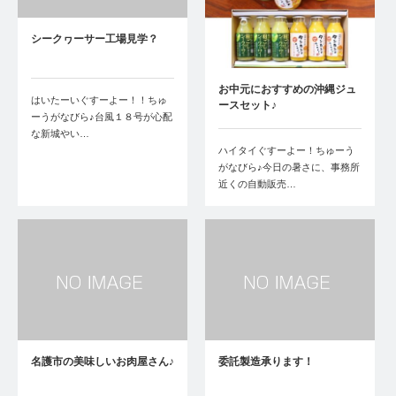
シークヮーサー工場見学？
お中元におすすめの沖縄ジュ
はいたーいぐすーよー！！ちゅ
ースセット♪
ーうがなびら♪台風１８号が心配
な新城やい…
ハイタイぐすーよー！ちゅーう
がなびら♪今日の暑さに、事務所
近くの自動販売…
名護市の美味しいお肉屋さん♪
委託製造承ります！