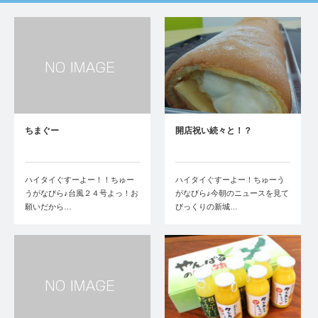
ちまぐー
開店祝い続々と！？
ハイタイぐすーよー！！ちゅー
ハイタイぐすーよー！ちゅーう
うがなびら♪台風２４号よっ！お
がなびら♪今朝のニュースを見て
願いだから…
びっくりの新城…