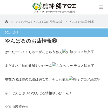
ホーム
ショップのこと
,
やんばるなび
,
店長のお話
やんばるのお店情報⑥
2014.10.9
やんばるのお店情報⑥
はいたーい！！ちゃーがんじゅうねぇ
まだまだ半袖の新城やいびーん
現在の名護市の気温は26℃で、今日も晴れ
今日は久しぶりのやんばる情報やいびーん！！
☆嵐山展望台☆