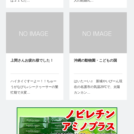
は２１℃だ…
人の結婚式…
上間さんお疲れ様でした！
沖縄の動物園・こどもの国
ハイタイぐすーよー！！ちゅー
はいたーい♫ 新城やいびーん現
うがなびら♪シークヮーサーの繁
在の名護市の気温29℃で、太陽
忙期で大変…
カンカン…