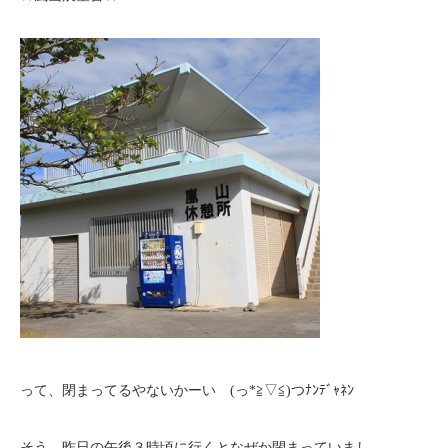
って、閉まってるやないかーい (っ*≧▽≦)つﾅﾝﾃﾞｬﾈﾝ
そう、昨日の午後３時頃に行くとなぜか閉まっていまし